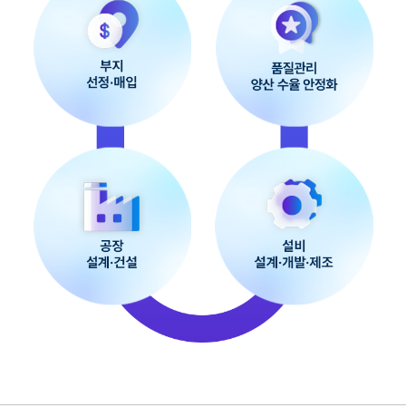
ㆍ
건
설
/
설
비
설
계
ㆍ
개
발
ㆍ
제
조
/
품
질
관
리
/
고
객
사